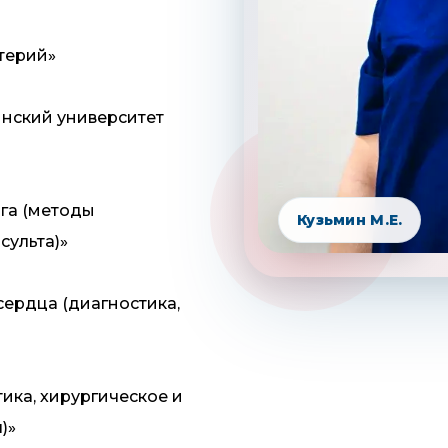
терий»
нский университет
га (методы
Кузьмин М.Е.
сульта)»
ердца (диагностика,
ика, хирургическое и
)»