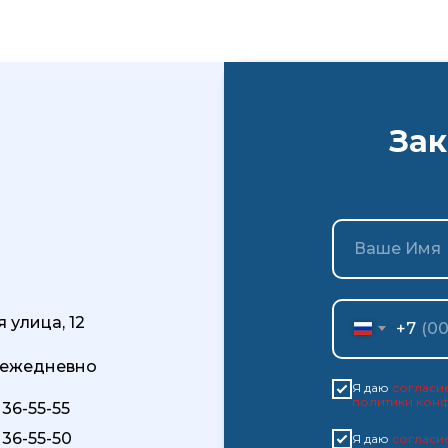
Зак
 улица, 12
+7
0 ежедневно
Я даю
согласи
политики кон
 36-55-55
 36-55-50
Я даю
согласи